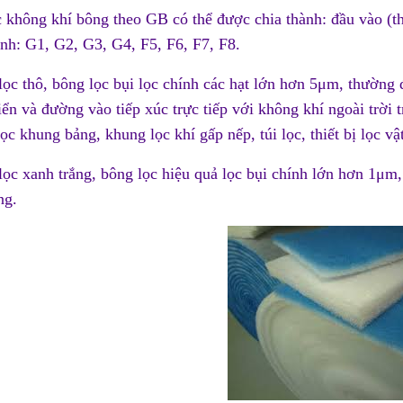
c không khí bông theo GB có thể được chia thành: đầu vào (th
ành: G1, G2, G3, G4, F5, F6, F7, F8.
lọc thô, bông lọc bụi lọc chính các hạt lớn hơn 5μm, thường
iển và đường vào tiếp xúc trực tiếp với không khí ngoài trời 
ọc khung bảng, khung lọc khí gấp nếp, túi lọc, thiết bị lọc vậ
lọc xanh trắng, bông lọc hiệu quả lọc bụi chính lớn hơn 1μm
ng.