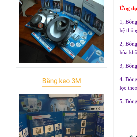
Ứng dụ
1, Bông
hệ thốn
2, Bông
hòa khô
3, Bông
4, Bông
Băng keo 3M
lọc the
5, Bông