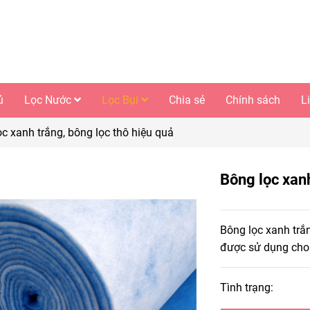
ủ
Lọc Nước
Lọc Bụi
Chia sẻ
Chính sách
L
c xanh trắng, bông lọc thô hiệu quả
Bông lọc xanh
Bông lọc xanh trắ
được sử dụng cho 
Tình trạng: