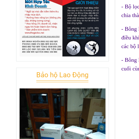
- Bộ lọ
chia th
- Bông 
điều kh
các bộ l
- Bông 
cuối cù
Bảo hộ Lao Động