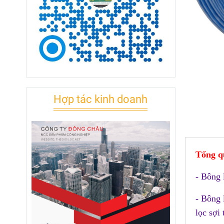
Hợp tác kinh doanh
Tổng q
- Bông 
- Bông 
lọc sợi