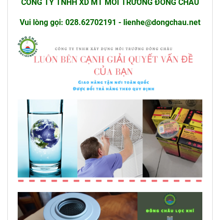
CÔNG TY TNHH XD MT MÔI TRƯỜNG ĐÔNG CHÂU
Vui lòng gọi: 028.62702191 - lienhe@dongchau.net