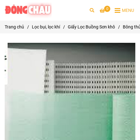
0
MENU
Trang chủ
/
Lọc bụi, lọc khí
/
Giấy Lọc Buồng Sơn khô
/
Bông thủ