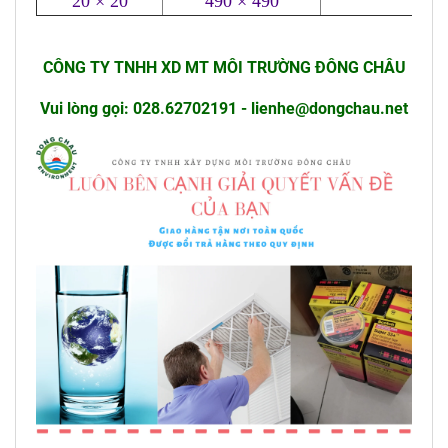
20 × 20
490 × 490
2
CÔNG TY TNHH XD MT MÔI TRƯỜNG ĐÔNG CHÂU
Vui lòng gọi: 028.62702191 - lienhe@dongchau.net