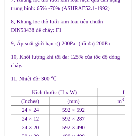
trung bình: 65% -70% (ASHRAE52.1-1992)
8, Khung lọc thô lưới kim loại tiêu chuẩn
DIN53438 dễ cháy: F1
9, Áp suất giới hạn :() 200Pa- (tối đa) 200Pa
10, Khối lượng khí tối đa: 125% của tốc độ dòng
chảy.
11, Nhiệt độ: 300 ℃
Kích thước (H x W)
Lưu l
3
(Inches)
(mm)
m
/ Hr 
24 × 24
592 × 592
3
24 × 12
592 × 287
1
24 × 20
592 × 490
2