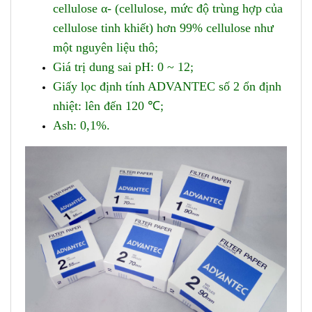
cellulose α- (cellulose, mức độ trùng hợp của
cellulose tinh khiết) hơn 99% cellulose như
một nguyên liệu thô;
Giá trị dung sai pH: 0 ~ 12;
Giấy lọc ​​định tính ADVANTEC số 2 ổn định
nhiệt: lên đến 120 ℃;
Ash: 0,1%.