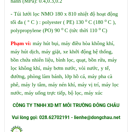
hành (MPa): 0.4,0.3,0.2
- Túi lưới lọc NMO 180 x 810 nhiệt độ hoạt động
o
o
tối đa ( ° C ) : polyester ( PE) 130
C (180
C ),
o
o
polypropylene (PO) 90
C (tức thời 110
C)
Phạm vi:
máy hút bụi, máy điều hòa không khí,
máy hút dịch, máy giặt, xe khởi động hệ thống,
bồn chứa nhiên liệu, bình lọc, quạt, bồn rửa, máy
lọc không khí, máy bơm nước, vòi nước, y tế,
đường, phòng làm bánh, lớp hồ cá, máy pha cà
phê, máy ly tâm, máy nén khí, máy vị trí, máy lọc
nước, máy uống trực tiếp, bộ lọc, máy xúc
CÔNG TY TNHH XD MT MÔI TRƯỜNG ĐÔNG CHÂU
Vui lòng gọi: 028.62702191 - lienhe@dongchau.net