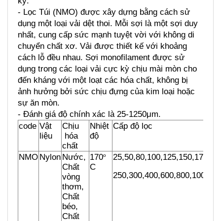
kỳ.
- Lọc Túi (NMO) được xây dựng bằng cách sử 
dụng một loại vải dệt thoi. Mỗi sợi là một sợi duy 
nhất, cung cấp sức mạnh tuyệt vời với không di 
chuyển chất xơ. Vải được thiết kế với khoảng 
cách lỗ đều nhau. Sợi monofilament được sử 
dụng trong các loại vải cực kỳ chịu mài mòn cho 
đến kháng với một loạt các hóa chất, không bị 
ảnh hưởng bởi sức chịu đựng của kim loại hoặc 
sự ăn mòn.
- Đánh giá độ chính xác là 25-1250μm.
code
Vật 
Chịu 
Nhiệt 
Cấp độ lọc
liệu
 hóa 
độ
chất
NMO
Nylon
Nước, 
170
25,50,80,100,125,150,175,20
o 
Chất 
C
250,300,400,600,800,1000,1
vòng 
thơm,
Chất 
béo, 
Chất 