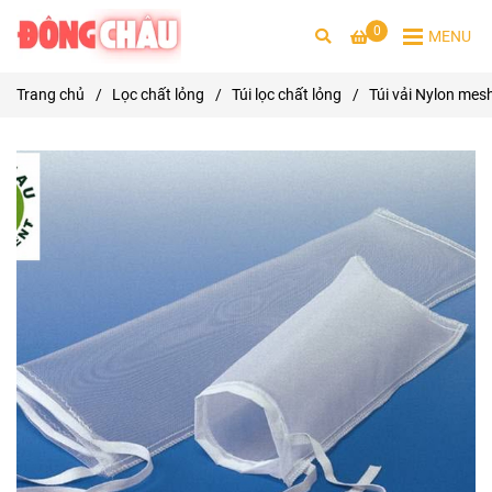
0
MENU
Trang chủ
/
Lọc chất lỏng
/
Túi lọc chất lỏng
/
Túi vải Nylon mes