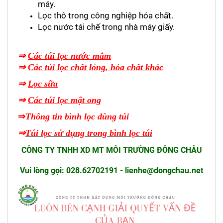
máy.
Lọc thô trong công nghiệp hóa chất.
Lọc nước tái chế trong nhà máy giấy.
⇒
Các túi lọc nước mắm
⇒
C
ác túi lọc chất lỏng, hóa chất khác
⇒
L
ọc sữa
⇒
Các túi lọc mật ong
⇒
Thông tin bình lọc dùng túi
⇒
Túi lọc sử dụng trong bình lọc túi
CÔNG TY TNHH XD MT MÔI TRƯỜNG ĐÔNG CHÂU
Vui lòng gọi: 028.62702191 - lienhe@dongchau.net