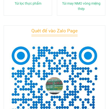
Túi lọc thực phẩm
Túi may NMO vòng miệng
thép
Quét để vào Zalo Page