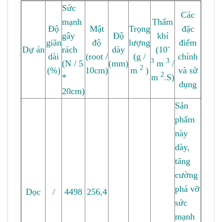
Sức
Các
mạnh
Thấm
Độ
Mật
Trọng
đặc
gây
Độ
khí
giãn
độ
lượng
điểm
-
Dự án
rách
dày
(10
dài
(root /
(g /
chính
3
3
(N / 5
(mm)
m
/
2
(%)
10cm)
m
)
và sử
2
*
m
.S)
dụng
20cm)
Sản
phẩm
này
dày,
tăng
cường
phá vỡ
Dọc
/
4498
256,4
sức
mạnh