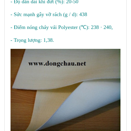
- Độ dãn dài khi đứt (%): 20-50
- Sức mạnh gây vỡ rách (g / d): 438
- Điểm nóng chảy vải Polyester (℃): 238 · 240,
- Trọng lượng: 1,38.