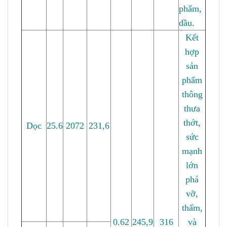
phẩm,
dầu.
Kết
hợp
sản
phẩm
thông
thưa
thớt,
Dọc
25.6
2072
231,6
sức
mạnh
lớn
phá
vỡ,
thấm,
0.62
245,9
316
và