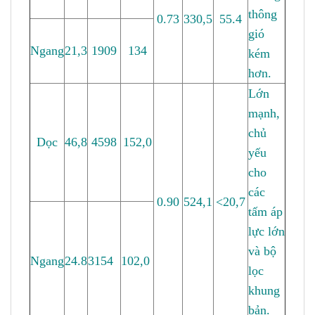
thông
0.73
330,5
55.4
gió
Ngang
21,3
1909
134
kém
hơn.
Lớn
mạnh,
chủ
Dọc
46,8
4598
152,0
yếu
cho
các
0.90
524,1
<20,7
tấm áp
lực lớn
và bộ
Ngang
24.8
3154
102,0
lọc
khung
bản.