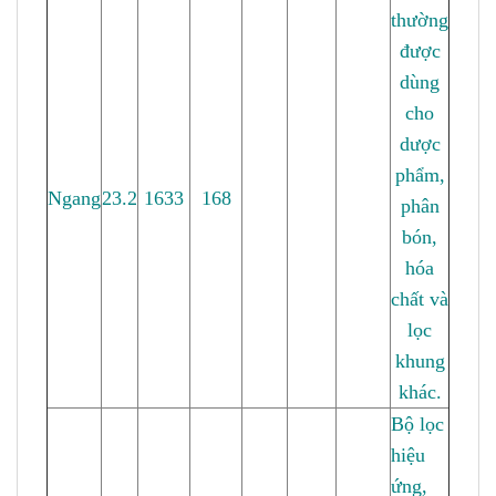
thường
được
dùng
cho
dược
phẩm,
Ngang
23.2
1633
168
phân
bón,
hóa
chất và
lọc
khung
khác.
Bộ lọc
hiệu
ứng,