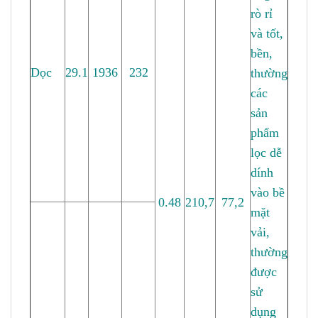
rò rỉ
và tốt,
bền,
Dọc
29.1
1936
232
thường
các
sản
phẩm
lọc dễ
dính
vào bề
0.48
210,7
77,2
mặt
vải,
thường
được
sử
dụng