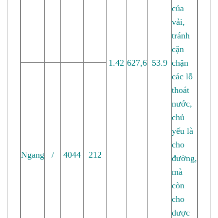
của
vải,
tránh
cặn
1.42
627,6
53.9
chặn
các lỗ
thoát
nước,
chủ
yếu là
cho
Ngang
/
4044
212
đường,
mà
còn
cho
dược