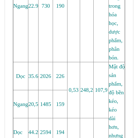
Ngang
22.9
730
190
trong
hóa
học,
dược
phẩm,
phân
bón.
Mật độ
sản
Dọc
35.6
2026
226
phẩm,
0,53
248,2
107,9
độ bền
kéo,
Ngang
20,5
1485
159
kéo
dài
hơn,
Dọc
44.2
2594
194
nhưng