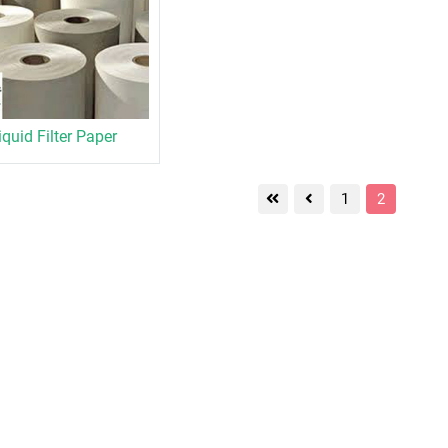
iquid Filter Paper
1
2