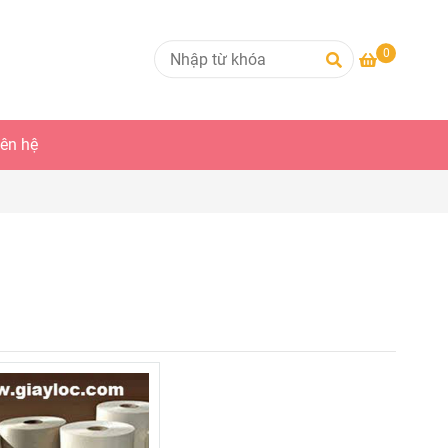
0
iên hệ