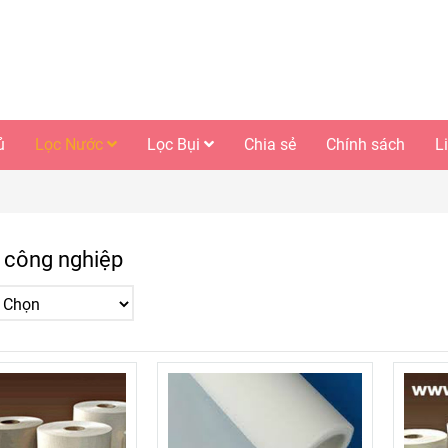
ủ
Lọc Nước
Lọc Bụi
Chia sẻ
Chính sách
L
c công nghiệp