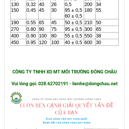
130 
0,32 
40 
26 
0,5 
200 
34 
150
0,45
45
30
95 ± 0,5 
180
55
60 ± 0,5
190
0.55
65
45
50 ± 0,5
210
50
270
0.80
90
75
95 ± 0,5
300
65
400
0.90
100
80
55 ± 0,5
550
38
450
0.95
120
100
40 ± 0,5
600
30
CÔNG TY TNHH XD MT MÔI TRƯỜNG ĐÔNG CHÂU
Vui lòng gọi: 028.62702191 - lienhe@dongchau.net