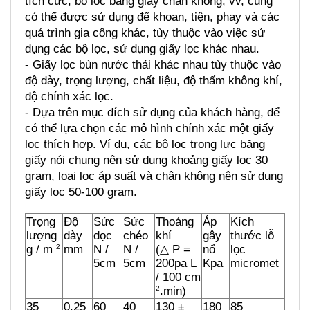
tích cực, bộ lọc băng giấy chân không, vv, cũng 
có thể được sử dụng để khoan, tiện, phay và các 
quá trình gia công khác, tùy thuộc vào việc sử 
dụng các bộ lọc, sử dụng giấy lọc khác nhau. 
- Giấy lọc bùn nước thải khác nhau tùy thuộc vào 
độ dày, trọng lượng, chất liệu, độ thấm không khí, 
độ chính xác lọc. 
- Dựa trên mục đích sử dụng của khách hàng, để 
có thể lựa chọn các mô hình chính xác một giấy 
lọc thích hợp. Ví dụ, các bộ lọc trọng lực băng 
giấy nói chung nên sử dụng khoảng giấy lọc 30 
gram, loại lọc áp suất và chân không nên sử dụng 
giấy lọc 50-100 gram. 
Trọng 
Độ 
Sức 
Sức 
Thoáng 
Áp 
Kích 
lượng 
dày
dọc 
chéo 
khí
gây 
thước lỗ 
g / m 
mm
N / 
N / 
(△ P = 
nổ
lọc 
2
5cm
5cm
200pa L 
Kpa
micromet
/ 100 cm 
.min)
2
35 
0,25 
60 
40 
130 ± 
180 
85 