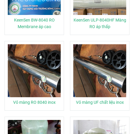
KeenSen BW-8040 RO
KeenSen ULP-8040HF Màng
Membrane áp cao
RO áp thấp
Vỏ màng RO 8040 inox
Vỏ màng UF chất liệu inox