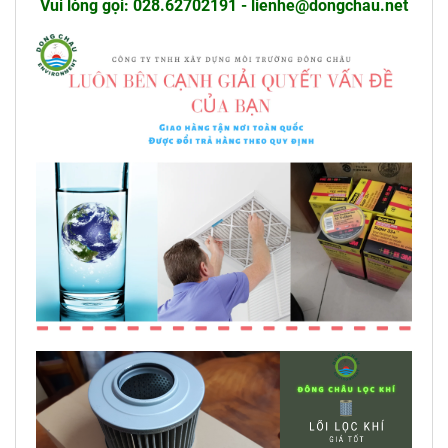
Vui lòng gọi: 028.62702191 - lienhe@dongchau.net