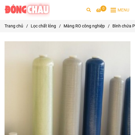
0
MENU
Trang chủ
/
Lọc chất lỏng
/
Màng RO công nghiệp
/
Bình chứa P