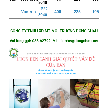
8040
L
P
22-
Vontron
40
0
225
10500
8040
CÔNG TY TNHH XD MT MÔI TRƯỜNG ĐÔNG CHÂU
Vui lòng gọi: 028.62702191 - lienhe@dongchau.net