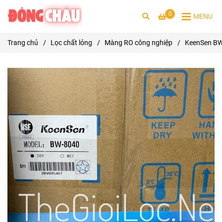
0
MENU
Trang chủ
/
Lọc chất lỏng
/
Màng RO công nghiệp
/
KeenSen BW