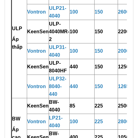
U
LP21-
Vontron
100
150
2600
4040
ULP-
ULP
KeenSen
4040M
R
-
100
150
2200
Áp
2
thấp
ULP31-
Vontron
100
150
2000
404
0
U
L
P-
KeenSen
440
150
12500
8040HF
ULP
3
2-
Vontron
8040-
440
150
12650
440
BW-
KeenSen
85
225
2500
4040
LP
2
1-
BW
Vontron
100
225
2800
4040
Áp
BW-
cao
KeenSen
400
225
10500