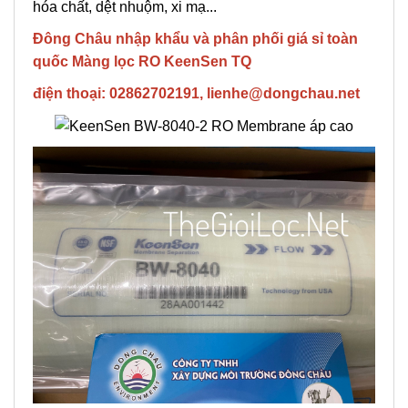
hóa chất, dệt nhuộm, xi mạ...
Đông Châu nhập khẩu và phân phối giá sỉ toàn
quốc Màng lọc RO KeenSen TQ
điện thoại: 02862702191, lienhe@dongchau.net