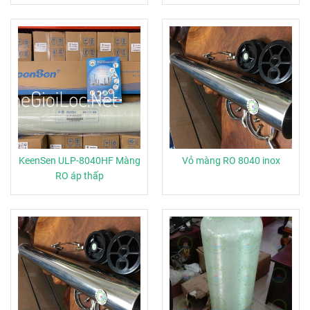
KeenSen ULP-8040HF Màng
Vỏ màng RO 8040 inox
RO áp thấp