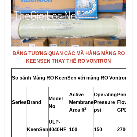
BẢNG TƯƠNG QUAN CÁC MÃ HÀNG MÀNG RO
KE
E
NSEN THAY THẾ RO VONTRON
So sánh Màng RO KeenSen với màng RO Vontron, xu
Active
Operating
Permeat
Model
Series
Brand
Membrane
Pressure
Flow
No
2
Area ft
psi
GPD
ULP-
KeenSen
4
0
40HF
100
150
2700