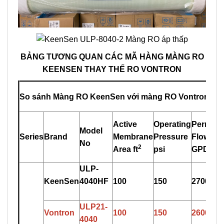
BẢNG TƯƠNG QUAN CÁC MÃ HÀNG MÀNG RO
KE
E
NSEN THAY THẾ RO VONTRON
So sánh Màng RO KeenSen với màng RO Vontron, xu
Active
Operating
Permeat
Model
Series
Brand
Membrane
Pressure
Flow
No
2
Area ft
psi
GPD
ULP-
KeenSen
4
0
40HF
100
150
2700
ULP21-
Vontron
100
150
2600
4
0
40