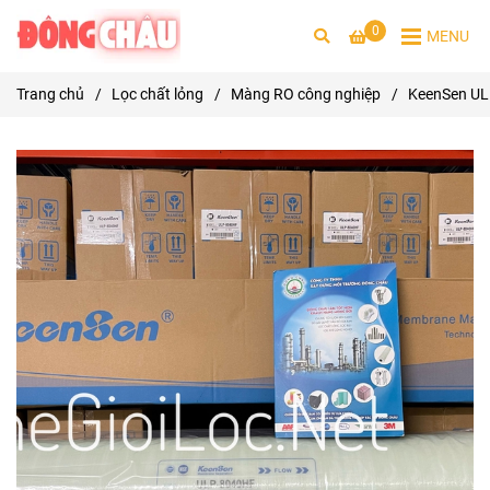
0
MENU
Trang chủ
/
Lọc chất lỏng
/
Màng RO công nghiệp
/
KeenSen UL