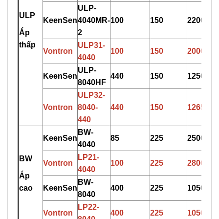
ULP-
ULP
KeenSen
4040M
R
-
100
150
2200
Áp
2
thấp
ULP31-
Vontron
100
150
2000
404
0
U
L
P-
KeenSen
440
150
12500
8040HF
ULP
3
2-
Vontron
8040-
440
150
12650
440
BW-
KeenSen
85
225
2500
4040
LP
2
1-
BW
Vontron
10
0
225
2800
4040
Áp
BW-
cao
KeenSen
400
225
10500
8040
L
P
22-
Vontron
400
225
10500