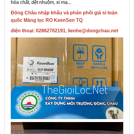
hóa chất, dệt nhuộm, xi mạ...
Đông Châu nhập khẩu và phân phối giá sỉ toàn
quốc Màng lọc RO KeenSen TQ
điện thoại: 02862702191, lienhe@dongchau.net