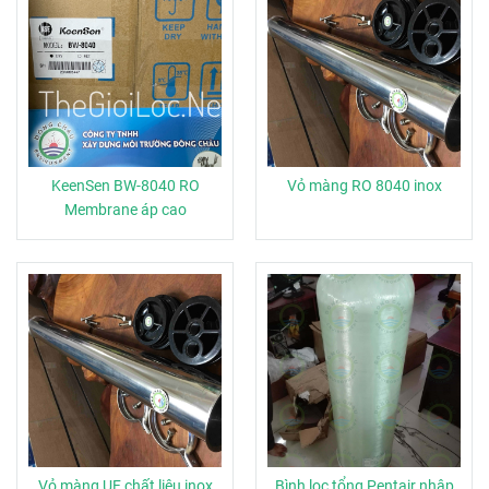
KeenSen BW-8040 RO
Vỏ màng RO 8040 inox
Membrane áp cao
Vỏ màng UF chất liệu inox
Bình lọc tổng Pentair nhập