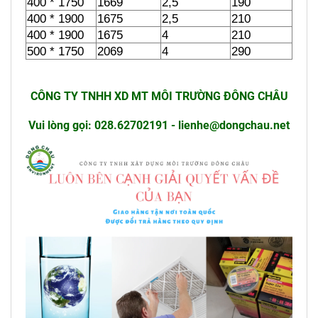
400 * 1750
1669
2,5
190
400 * 1900
1675
2,5
210
400 * 1900
1675
4
210
500 * 1750
2069
4
290
CÔNG TY TNHH XD MT MÔI TRƯỜNG ĐÔNG CHÂU
Vui lòng gọi: 028.62702191 - lienhe@dongchau.net