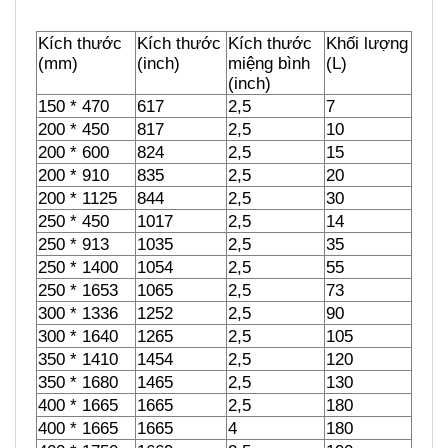
Kích thước
Kích thước
Kích thước 
Khối lượng 
(mm)
(inch)
miệng bình 
(L)
(inch)
150 * 470
617
2,5
7
200 * 450
817
2,5
10
200 * 600
824
2,5
15
200 * 910
835
2,5
20
200 * 1125
844
2,5
30
250 * 450
1017
2,5
14
250 * 913
1035
2,5
35
250 * 1400
1054
2,5
55
250 * 1653
1065
2,5
73
300 * 1336
1252
2,5
90
300 * 1640
1265
2,5
105
350 * 1410
1454
2,5
120
350 * 1680
1465
2,5
130
400 * 1665
1665
2,5
180
400 * 1665
1665
4
180