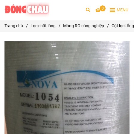
0
MENU
Trang chủ
/
Lọc chất lỏng
/
Màng RO công nghiệp
/
Cột lọc tổn