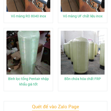
Vỏ màng RO 8040 inox
Vỏ màng UF chất liệu inox
Bình lọc tổng Pentair nhập
Bồn chứa hóa chất FRP
khẩu giá tốt
Quét để vào Zalo Page